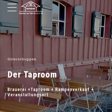
Güterschuppen
Der Taproom
Brauerei +Taproom + Rampenverkauf +
Veranstaltungsort