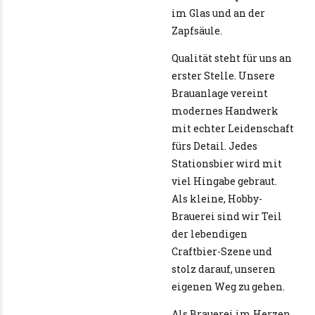
im Glas und an der
Zapfsäule.
Qualität steht für uns an
erster Stelle. Unsere
Brauanlage vereint
modernes Handwerk
mit echter Leidenschaft
fürs Detail. Jedes
Stationsbier wird mit
viel Hingabe gebraut.
Als kleine, Hobby-
Brauerei sind wir Teil
der lebendigen
Craftbier-Szene und
stolz darauf, unseren
eigenen Weg zu gehen.
Als Brauerei im Herzen